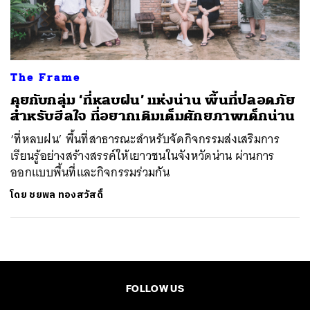
ค้นหา
SHARE
TWEET
LINE
EMAIL
The Frame
คุยกับกลุ่ม ‘ที่หลบฝน’ แห่งน่าน พื้นที่ปลอดภัย
สำหรับฮีลใจ ที่อยากเติมเต็มศักยภาพเด็กน่าน
‘ที่หลบฝน’ พื้นที่สาธารณะสำหรับจัดกิจกรรมส่งเสริมการ
เรียนรู้อย่างสร้างสรรค์ให้เยาวชนในจังหวัดน่าน ผ่านการ
ออกแบบพื้นที่และกิจกรรมร่วมกัน
โดย
ชยพล ทองสวัสดิ์
FOLLOW US