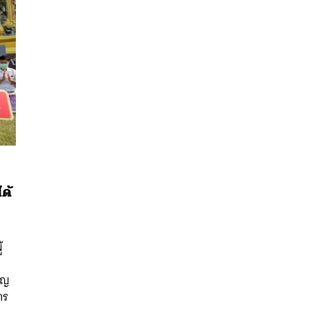
ด้
นหา
SHARE
TWEET
LINE
EMAIL
้
าญ
าร