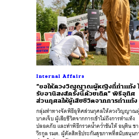
Internal Affairs
“ขอให้ดวงวิญญาณผู้หญิงที่ทำแท้ง ไ
รับอานิสงส์ครั้งนี้ด้วยเถิด” พิธีอุทิศ
ค้
ส่วนกุศลให้ผู้เสียชีวิตจากการทำแท้ง
กลุ่มทำทางจัดพิธีอุทิศส่วนกุศลให้ดวงวิญญาณผู
บาดเจ็บ ผู้เสียชีวิตจากการเข้าไม่ถึงการทำแท้ง
ปลอดภัย และทำพิธีกรวดน้ำคว่ำขันให้ อนุทิน ช
วีรกูล รมต. ผู้ตัดสิทธิประกันสุขภาพที่สนับสนุนก