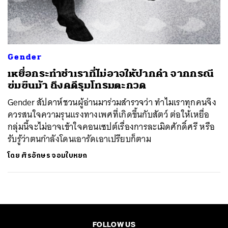
ค้นหา
SHARE
TWEET
LINE
EMAIL
Gender
เหยื่อกระทำชำเราที่ไม่อาจให้ปากคำ จากกรณี
ข่มขืนม้า ถึงคดีรุมโทรมตะกวด
Gender สัปดาห์ชวนผู้อ่านมาร่วมสำรวจว่า ทำไมเราทุกคนจึง
ควรสนใจความรุนแรงทางเพศที่เกิดขึ้นกับสัตว์ ต่อให้เหยื่อ
กลุ่มนี้จะไม่อาจเข้าใจคอนเซปต์เรื่องการละเมิดศักดิ์ศรี หรือ
รับรู้ว่าตนกำลังโดนเอารัดเอาเปรียบก็ตาม
โดย
ศิรอักษร จอมใบหยก
FOLLOW US