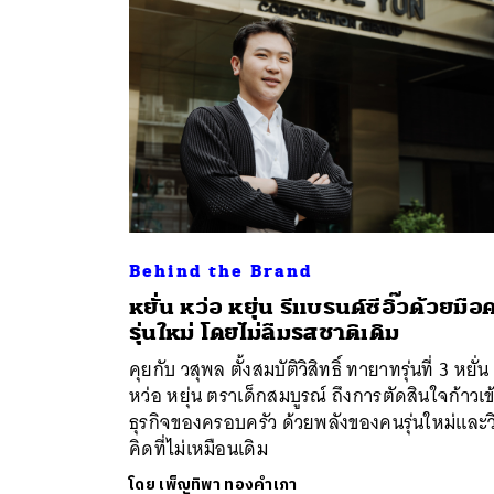
Behind the Brand
หยั่น หว่อ หยุ่น รีแบรนด์ซีอิ๊วด้วยมือ
ค้
รุ่นใหม่ โดยไม่ลืมรสชาติเดิม
คุยกับ วสุพล ตั้งสมบัติวิสิทธิ์ ทายาทรุ่นที่ 3 หยั่น
หว่อ หยุ่น ตราเด็กสมบูรณ์ ถึงการตัดสินใจก้าวเข้า
ธุรกิจของครอบครัว ด้วยพลังของคนรุ่นใหม่และวิ
คิดที่ไม่เหมือนเดิม
โดย
เพ็ญทิพา ทองคำเภา