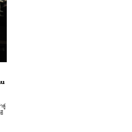
คน
นหา
SHARE
TWEET
LINE
EMAIL
สู่
ธี