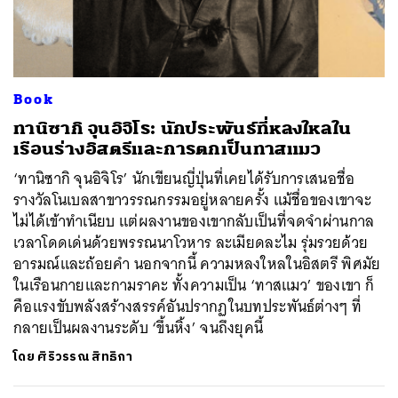
ค้นหา
Book
SHARE
TWEET
LINE
EMAIL
ทานิซากิ จุนอิจิโร: นักประพันธ์ที่หลงใหลใน
เรือนร่างอิสตรีและการตกเป็นทาสแมว
‘ทานิซากิ จุนอิจิโร’ นักเขียนญี่ปุ่นที่เคยได้รับการเสนอชื่อ
รางวัลโนเบลสาขาวรรณกรรมอยู่หลายครั้ง แม้ชื่อของเขาจะ
ไม่ได้เข้าทำเนียบ แต่ผลงานของเขากลับเป็นที่จดจำผ่านกาล
เวลาโดดเด่นด้วยพรรณนาโวหาร ละเมียดละไม รุ่มรวยด้วย
อารมณ์และถ้อยคำ นอกจากนี้ ความหลงใหลในอิสตรี พิศมัย
ในเรือนกายและกามราคะ ทั้งความเป็น ‘ทาสแมว’ ของเขา ก็
คือแรงขับพลังสร้างสรรค์อันปรากฏในบทประพันธ์ต่างๆ ที่
กลายเป็นผลงานระดับ ‘ขึ้นหิ้ง’ จนถึงยุคนี้
โดย
ศิริวรรณ สิทธิกา