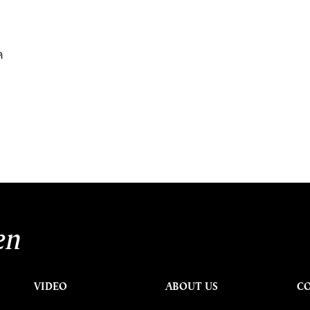
ด
en
VIDEO
ABOUT US
C