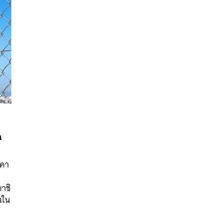
ก
าคา
าชิ
นหา
นใน
SHARE
TWEET
LINE
EMAIL