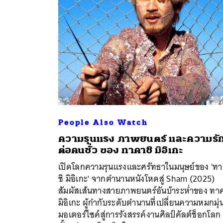
People Also Watch
ความรุนแรง ภาพยนตร์ และความรั
ต่อคนชั่ว ของ ทาคาชิ มิอิเกะ
เปิดโลกความรุนแรงและศรัทธาในมนุษย์ของ 'ท
ชิ มิอิเกะ' จากตำนานหนังโหดสู่ Sham (2025)
สัมผัสเส้นทางสายภาพยนตร์อันบ้าระห่ำของ ทาค
ค้
มิอิเกะ ผู้กำกับระดับตำนานที่เปลี่ยนความหมกมุ่
มอเตอร์ไซค์สู่การรังสรรค์งานศิลป์คัลต์ช็อกโลก