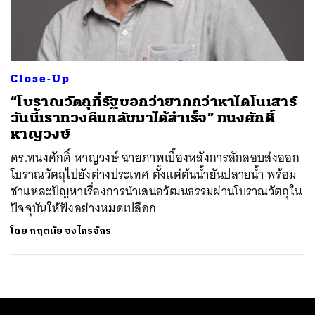
ค้นหา
SHARE
TWEET
LINE
EMAIL
Close-Up
“โบราณวัตถุที่รัฐบอกว่ายากกว่าหาไดโนเสาร์
วันนี้เราทวงคืนกลับมาได้สำเร็จ” ทนงศักดิ์
หาญวงษ์
ดร.ทนงศักดิ์ หาญวงษ์ ฉายภาพเบื้องหลังการลักลอบส่งออก
โบราณวัตถุไปยังต่างประเทศ ตั้งแต่ต้นน้ำยันปลายน้ำ พร้อม
ชำแหละปัญหาเรื่องการนำเสนอวัฒนธรรมผ่านโบราณวัตถุใน
ปัจจุบันให้ฟังอย่างหมดเปลือก
โดย
กฤตนัย จงไกรจักร