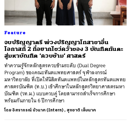
ค้นหา
Feature
SHARE
TWEET
LINE
EMAIL
จบปริญญาตรี พ่วงปริญญาโทสาขาอื่น
โอกาสที่ 2 ที่อยากไขว่คว้าของ 3 บัณฑิตทันตะ
สู่มหาบัณฑิต ‘ควบข้าม’ ศาสตร์
ทำความรู้จักหลักสูตรควบข้ามระดับ (Dual Degree
Program) ของคณะทันตแพทยศาสตร์ จุฬาลงกรณ์
มหาวิทยาลัย ที่เปิดให้นิสิตทันตแพทย์ในหลักสูตรทันตแพทย
ศาสตรบัณฑิต (ท.บ.) เข้าศึกษาในหลักสูตรวิทยาศาสตรมหา
บัณฑิต (วท.ม.) แบบควบคู่ โดยสามารถสำเร็จการศึกษา
พร้อมกันภายใน 6 ปีการศึกษา
โดย
อิสราภรณ์ บัวนาค (Intern)
,
สุภชาติ เล็บนาค