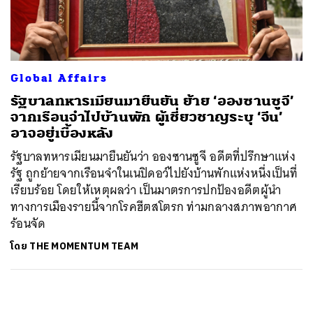
ค้นหา
SHARE
TWEET
LINE
EMAIL
Global Affairs
รัฐบาลทหารเมียนมายืนยัน ย้าย ‘อองซานซูจี’
จากเรือนจำไปบ้านพัก ผู้เชี่ยวชาญระบุ ‘จีน’
อาจอยู่เบื้องหลัง
รัฐบาลทหารเมียนมายืนยันว่า อองซานซูจี อดีตที่ปรึกษาแห่ง
รัฐ ถูกย้ายจากเรือนจำในเนปิดอว์ไปยังบ้านพักแห่งหนึ่งเป็นที่
เรียบร้อย โดยให้เหตุผลว่า เป็นมาตรการปกป้องอดีตผู้นำ
ทางการเมืองรายนี้จากโรคฮีตสโตรก ท่ามกลางสภาพอากาศ
ร้อนจัด
โดย
THE MOMENTUM TEAM