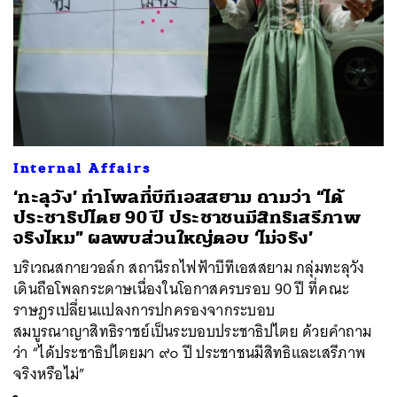
Internal Affairs
‘ทะลุวัง’ ทำโพลที่บีทีเอสสยาม ถามว่า “ได้
ประชาธิปไตย 90 ปี ประชาชนมีสิทธิเสรีภาพ
จริงไหม” ผลพบส่วนใหญ่ตอบ ‘ไม่จริง’
บริเวณสกายวอล์ก สถานีรถไฟฟ้าบีทีเอสสยาม กลุ่มทะลุวัง
เดินถือโพลกระดาษเนื่องในโอกาสครบรอบ 90 ปี ที่คณะ
ราษฎรเปลี่ยนแปลงการปกครองจากระบอบ
สมบูรณาญาสิทธิราชย์เป็นระบอบประชาธิปไตย ด้วยคำถาม
ว่า “ได้ประชาธิปไตยมา ๙๐ ปี ประชาชนมีสิทธิและเสรีภาพ
จริงหรือไม่”