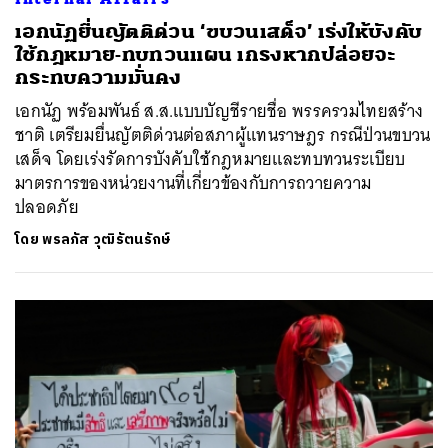
เอกนัฏยื่นญัตติด่วน ‘ขบวนเสด็จ’ เร่งให้บังคับ
ใช้กฎหมาย-ทบทวนแผน เกรงหากปล่อยจะ
กระทบความมั่นคง
เอกนัฏ พร้อมพันธ์​ ส.ส.แบบบัญชีรายชื่อ พรรครวมไทยสร้าง
ชาติ เตรียมยื่นญัตติด่วนต่อสภาผู้แทนราษฎร กรณีป่วนขบวน
เสด็จ โดยเร่งรัดการบังคับใช้กฎหมายและทบทวนระเบียบ
มาตรการของหน่วยงานที่เกี่ยวข้องกับการถวายความ
ปลอดภัย
โดย
พรลภัส วุฒิรัตนรักษ์
ค้นหา
SHARE
TWEET
LINE
EMAIL