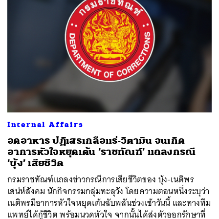
Internal Affairs
อดอาหาร ปฏิเสธเกลือแร่-วิตามิน จนเกิด
อาการหัวใจหยุดเต้น ‘ราชทัณฑ์’ แถลงกรณี
‘บุ้ง’ เสียชีวิต
กรมราชทัณฑ์แถลงข่าวกรณีการเสียชีวิตของ บุ้ง-เนติพร
เสน่ห์สังคม นักกิจกรรมกลุ่มทะลุวัง โดยความตอนหนึ่งระบุว่า
เนติพรมีอาการหัวใจหยุดเต้นฉับพลันช่วงเช้าวันนี้ และทางทีม
แพทย์ได้กู้ชีวิต พร้อมนวดหัวใจ จากนั้นได้ส่งตัวออกรักษาที่