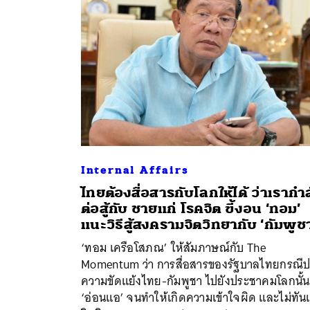
Internal Affairs
ไทยต้องสื่อสารกับโลกให้ได้ ว่าเรากำล
ต่อสู้กับ ชายแก่ โรคจิต ขี้งอน ‘ทอม’
ค้
แนะวิธีสู้สงครามจิตวิทยากับ ‘กัมพูช
‘ทอม เครือโสภณ’ ให้สัมภาษณ์กับ The
Momentum ว่า การสื่อสารของรัฐบาลไทยกรณี
ความขัดแย้งไทย-กัมพูชา ไปยังประชาคมโลกนั้น
‘อ่อนแอ’ จนทำให้เกิดความเข้าใจผิด และไม่ทัน