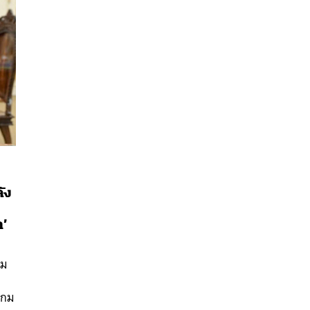
ัง
นหา
า’
SHARE
TWEET
LINE
EMAIL
ปม
เกม