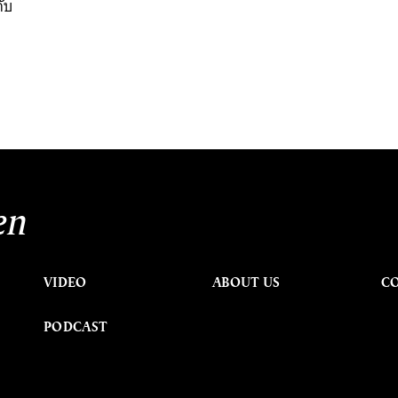
กับ
en
VIDEO
ABOUT US
C
PODCAST