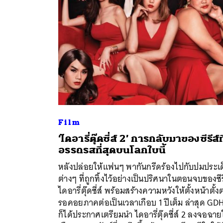
Film
‘ไดอารี่ตุ๊ดซี่ส์ 2’ การกลับมาของซีรีส์ที
อรรถรสที่สุดบนโลกใบนี้
หลังปล่อยให้แฟนๆ พากันกรีดร้องไปกับปมประเ
ค้
ต่างๆ ที่ถูกทิ้งไว้อย่างเป็นปริศนาในตอนจบของซีร
ไดอารี่ตุ๊ดซี่ส์ พร้อมสร้างความหวังให้ตั้งหน้าตั้ง
รอคอยภาคต่อเป็นเวลาเกือบ 1 ปีเต็ม ล่าสุด GD
ก็ได้ประกาศเตรียมนำ ไดอารี่ตุ๊ดซี่ส์ 2 ลงจอฉา