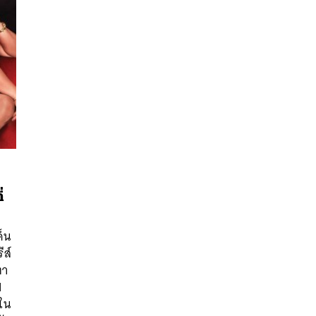
่
ด็น
นหา
ีส์
SHARE
TWEET
LINE
EMAIL
ตา
H
ยใน