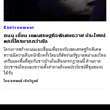
ค้นหา
SHARE
TWEET
LINE
EMAIL
Environment
ถนน เขื่อน เขตเศรษฐกิจพิเศษทวาย ประโยชน์
ตกที่ใครมากกว่ากัน
โครงการสร้างถนนและเขื่อนเพื่อรองรับเขตเศรษฐกิจพิเศษ
ทวายมีความคืบหน้าอีกครั้ง​โดยบริษัทร่วมรัฐบาลพม่าและไทย
เตรียมลงพื้นที่คุยกับชาวบ้านในเดือนกรกฎาคมนี้ ด้านภาค
ประชาชนไทยและทวายตั้งคำถามถึงผลประโยชน์ที่ชุมชนจะ
ได้รับ
โดย
ยศพนธ์ เกิดวิบูลย์