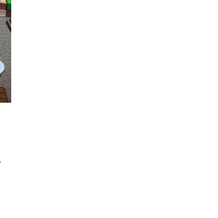
นหา
SHARE
TWEET
LINE
EMAIL
ร
่