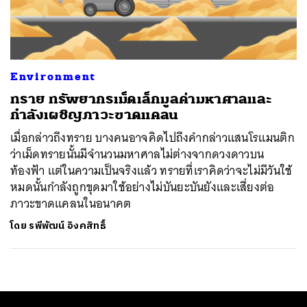
ค้นหา
SHARE
TWEET
LINE
EMAIL
Environment
ทราย ทรัพยากรเม็ดเล็กมูลค่ามหาศาลและ
กำลังเผชิญภาวะขาดแคลน
เมื่อกล่าวถึงทราย บางคนอาจคิดไปถึงคำกล่าวแสนโรแมนติก
ว่าเม็ดทรายนั้นมีจำนวนมหาศาลไม่ต่างจากดวงดาวบน
ท้องฟ้า แต่ในความเป็นจริงแล้ว ทรายที่เราคิดว่าจะไม่มีวันใช้
หมดนั้นกำลังถูกขุดมาใช้อย่างไม่บันยะบันยังและเสี่ยงต่อ
ภาวะขาดแคลนในอนาคต
โดย
รพีพัฒน์ อิงคสิทธิ์