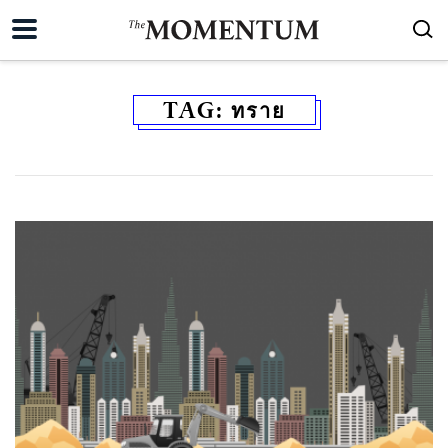
TAG:
ทราย