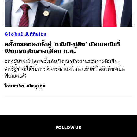
ค้นหา
SHARE
TWEET
LINE
EMAIL
Global Affairs
ครั้งแรกของทั้งคู่ ‘ทรัมป์-ปูติน’ นัดเจอกันที่
ฟินแลนด์กลางเดือน ก.ค.
สองผู้นำจะไปคุยอะไรกัน ปัญหาร้าวรานระหว่างรัสเซีย-
สหรัฐฯ จะได้รับการพิจารณาแค่ไหน แล้วทำไมถึงต้องเป็น
ฟินแลนด์?
โดย
สาธิต มนัสสุรกุล
FOLLOW US