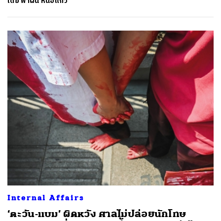
โดย
พาฝัน หน่อแก้ว
Internal Affairs
‘ตะวัน-แบม’ ผิดหวัง ศาลไม่ปล่อยนักโทษ