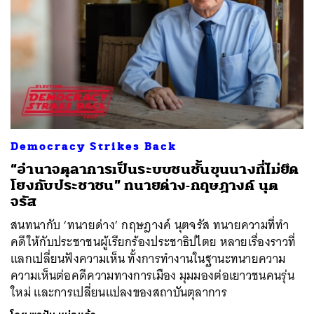
Democracy Strikes Back
ค้นหา
“อำนาจตุลาการเป็นระบบชนชั้นขุนนางที่ไม่ยึด
SHARE
TWEET
LINE
EMAIL
โยงกับประชาชน” ทนายด่าง-กฤษฎางค์ นุต
จรัส
สนทนากับ ‘ทนายด่าง’ กฤษฎางค์ นุตจรัส ทนายความที่ทำ
คดีให้กับประชาชนผู้เรียกร้องประชาธิปไตย หลายเรื่องราวที่
แลกเปลี่ยนฟังความเห็น ทั้งการทำงานในฐานะทนายความ
ความเห็นต่อคดีความทางการเมือง มุมมองต่อเยาวชนคนรุ่น
ใหม่ และการเปลี่ยนแปลงของสถาบันตุลาการ