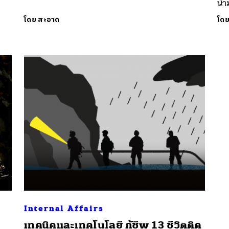
นำม
โดย
สะอาด
โด
นหา
SHARE
TWEET
LINE
EMAIL
Internal Affairs
เทคนิคและเทคโนโลยี กู้ชีพ 13 ชีวิตติด