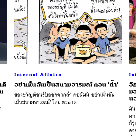
Internal Affairs
In
คดี
อย่าเห็นฉันเป็นสนามอารมณ์ ตอน ‘ถ้ำ’
อี
็น
มอ
ของขวัญต้อนรับออกจากถ้ำ คอลัมน์ 'อย่าเห็นฉัน
น
เป็นสนามอารมณ์' โดย สะอาด
ำ
มัน
ก
ตกอ
ก็ว
สาร