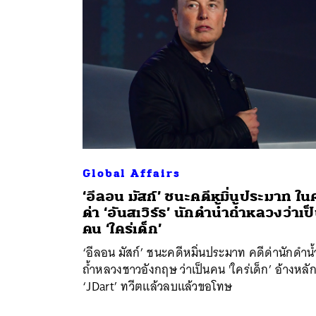
Global Affairs
‘อีลอน มัสก์’ ชนะคดีหมิ่นประมาท ใน
ด่า ‘อันสเวิร์ธ’ นักดำน้ำถ้ำหลวงว่าเป
คน ‘ใคร่เด็ก’
‘อีลอน มัสก์’ ชนะคดีหมิ่นประมาท คดีด่านักดำน้
ถ้ำหลวงชาวอังกฤษ ว่าเป็นคน 'ใคร่เด็ก’ อ้างหลั
‘JDart’ ทวีตแล้วลบแล้วขอโทษ