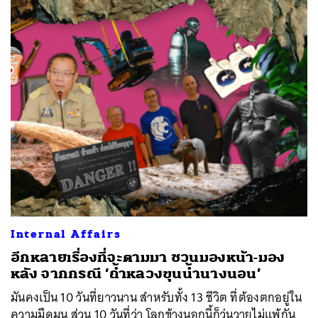
ค้นหา
Internal Affairs
SHARE
TWEET
LINE
EMAIL
อีกหลายเรื่องที่จะตามมา ชวนมองหน้า-มอง
หลัง จากกรณี ‘ถ้ำหลวงขุนน้ำนางนอน’
มันคงเป็น 10 วันที่ยาวนาน สำหรับทั้ง 13 ชีวิต ที่ต้องตกอยู่ใน
ความมืดมน ส่วน 10 วันที่ว่า โลกข้างนอกนี้ก็วุ่นวายไม่แพ้กัน