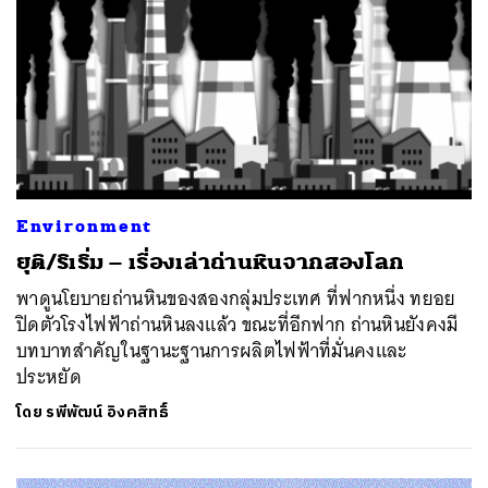
Environment
ยุติ/ริเริ่ม – เรื่องเล่าถ่านหินจากสองโลก
พาดูนโยบายถ่านหินของสองกลุ่มประเทศ ที่ฟากหนึ่ง ทยอย
ปิดตัวโรงไฟฟ้าถ่านหินลงแล้ว ขณะที่อีกฟาก ถ่านหินยังคงมี
ค้นหา
บทบาทสำคัญในฐานะฐานการผลิตไฟฟ้าที่มั่นคงและ
SHARE
TWEET
LINE
EMAIL
ประหยัด
โดย
รพีพัฒน์ อิงคสิทธิ์