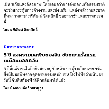
เป็น 'แก๊สแห่งอิสรภาพ' โดยเสนอว่าการส่งออกแก๊สธรรมชาติ
จะช่วยกระตุ้นการจ้างงาน และส่งเสริม 'แหล่งพลังงานสะอาด
ที่หลากหลาย' รพีพัฒน์ อิงคสิทธิ์ ขออาสาชำแหละวาทกรรม
นี้
โดย
รพีพัฒน์ อิงคสิทธิ์
Environment
5 ปี สงครามมลพิษของจีน ชัยชนะครั้งแรก
เหนือหมอกควัน
5 ปีที่แล้ว คนในปักกิ่งต้องอยู่กับหน้ากาก สู้รบกับหมอกควัน
ซึ่งเป็นมลพิษจากอุตสาหกรรมหนัก เช่น โรงไฟฟ้าถ่านหิน มา
วันนี้ จีนคืนท้องฟ้าสีฟ้ากลับมาได้แล้ว
โดย
บัณฑิต เอื้อวัฒนานุกูล