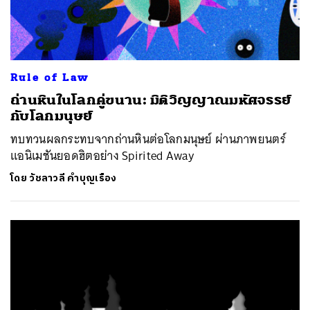
Rule of Law
ถ่านหินในโลกคู่ขนาน: มิติวิญญาณมหัศจรรย์
กับโลกมนุษย์
ทบทวนผลกระทบจากถ่านหินต่อโลกมนุษย์ ผ่านภาพยนตร์
แอนิเมชันยอดฮิตอย่าง Spirited Away
โดย
วัชลาวลี คำบุญเรือง