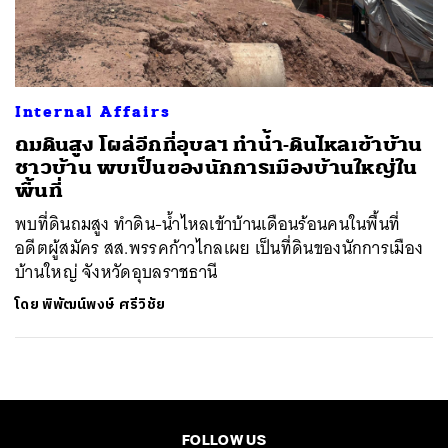
ค้นหา
SHARE
TWEET
LINE
EMAIL
Internal Affairs
ถมดินสูง โผล่อีกที่อุบลฯ ทำน้ำ-ดินไหลเข้าบ้าน
ชาวบ้าน พบเป็นของนักการเมืองบ้านใหญ่ใน
พื้นที่
พบที่ดินถมสูง ทำดิน-น้ำไหลเข้าบ้านเดือนร้อนคนในพื้นที่
อดีตผู้สมัคร สส.พรรคก้าวไกลเผย เป็นที่ดินของนักการเมือง
บ้านใหญ่ จังหวัดอุบลราชธานี
โดย
พิพัฒน์พงษ์ ศรีวิชัย
FOLLOW US