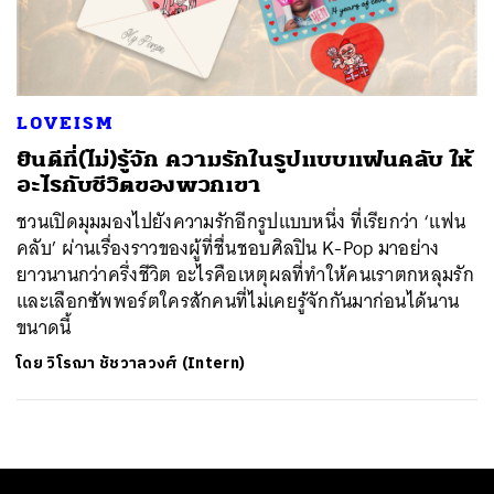
ค้นหา
SHARE
TWEET
LINE
EMAIL
LOVEISM
ยินดีที่(ไม่)รู้จัก ความรักในรูปแบบแฟนคลับ ให้
อะไรกับชีวิตของพวกเขา
ชวนเปิดมุมมองไปยังความรักอีกรูปแบบหนึ่ง ที่เรียกว่า ‘แฟน
คลับ’ ผ่านเรื่องราวของผู้ที่ชื่นชอบศิลปิน K-Pop มาอย่าง
ยาวนานกว่าครึ่งชีวิต อะไรคือเหตุผลที่ทำให้คนเราตกหลุมรัก
และเลือกซัพพอร์ตใครสักคนที่ไม่เคยรู้จักกันมาก่อนได้นาน
ขนาดนี้
โดย
วิโรฌา ชัชวาลวงศ์ (Intern)