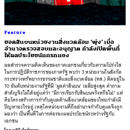
Feature
ยอดสินบนหน่วยงานสิ่งแวดล้อม ‘พุ่ง’ เมื่อ
อำนาจตรวจสอบและอนุญาต กำลังเปิดพื้นที่
ให้ผลประโยชน์แทรกแซง
ผลสำรวจความคิดเห็นของภาคเอกชนเกี่ยวกับความโปร่งใส
ในการปฏิบัติราชการของภาครัฐ พบว่า 3 หน่วยงานในสังกัด
กระทรวงทรัพยากรธรรมชาติและสิ่งแวดล้อม (ทส.) ติดอยู่ใน
10 อันดับหน่วยงานรัฐที่มี ‘มูลค่าสินบน’ เฉลี่ยสูงสุด คำถาม
สำคัญจึงไม่ได้อยู่แค่ว่า “มีการเรียกรับสินบนจริงหรือไม่” แต่
คือโครงสร้างการกำกับดูแลด้านสิ่งแวดล้อมของไทยกำลังมี
ปัญหาอะไรอยู่ เหตุใดหน่วยงานที่ถืออำนาจกำกับดูแลจึงถูก
มองว่า เป็นพื้นที่ในการต่อรองผลประโยชน์ระหว่างรัฐกับ
เอกชน
ค้นหา
SHARE
TWEET
LINE
EMAIL