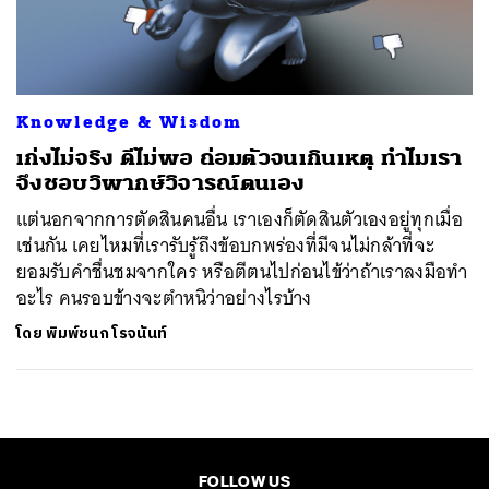
ค้นหา
SHARE
TWEET
LINE
EMAIL
Knowledge & Wisdom
เก่งไม่จริง ดีไม่พอ ถ่อมตัวจนเกินเหตุ ทำไมเรา
จึงชอบวิพากษ์วิจารณ์ตนเอง
แต่นอกจากการตัดสินคนอื่น เราเองก็ตัดสินตัวเองอยู่ทุกเมื่อ
เช่นกัน เคยไหมที่เรารับรู้ถึงข้อบกพร่องที่มีจนไม่กล้าที่จะ
ยอมรับคำชื่นชมจากใคร หรือตีตนไปก่อนไข้ว่าถ้าเราลงมือทำ
อะไร คนรอบข้างจะตำหนิว่าอย่างไรบ้าง
โดย
พิมพ์ชนก โรจนันท์
FOLLOW US