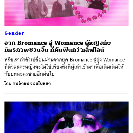
Gender
จาก Bromance สู่ Womance ผู้หญิงกับ
มิตรภาพชวนจิ้น ที่ดันฟินกว่าเลิฟไลน์
หรือเรากำลังเปลี่ยนผ่านจากยุค Bromance สู่ยุ่ง Womance
ที่ตัวละครหญิงจะไม่ใช่เพียงสิ่งที่ผู้เล่าเข้ามาเพื่อเติมเต็มให้
กับบทละครชายอีกต่อไป
โดย
ศิรอักษร จอมใบหยก
ค้นหา
SHARE
TWEET
LINE
EMAIL