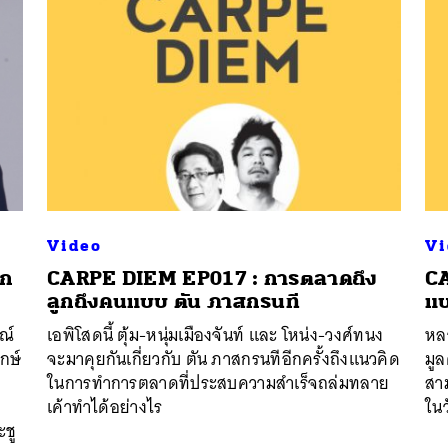
Video
Vi
ุก
CARPE DIEM EP017 : การตลาดถึง
CA
ลูกถึงคนแบบ ตัน ภาสกรนที
แบ
รณ์
เอพิโสดนี้ ตุ้ม-หนุ่มเมืองจันท์ และ โหน่ง-วงศ์ทนง
หลา
นหา
กษ์
จะมาคุยกันเกี่ยวกับ ตัน ภาสกรนทีอีกครั้งถึงแนวคิด
มูล
SHARE
TWEET
LINE
EMAIL
ในการทำการตลาดที่ประสบความสำเร็จถล่มทลาย
สา
เค้าทำได้อย่างไร
ในว
ะชู