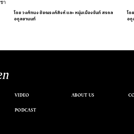
มชา
โดย
วงศ์ทนง ชัยณรงค์สิงห์ และ หนุ่มเมืองจันท์ สรกล
โด
อดุลยานนท์
อดุ
en
VIDEO
ABOUT US
C
PODCAST