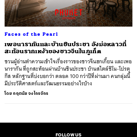
ค้นหา
SHARE
TWEET
LINE
EMAIL
Faces of the Pearl
เพอนารากันและบ้านชินประชา อังม่อหลาวที่
สะท้อนรากเหง้าของชาวจีนในภูเก็ต
ชวนผู้อ่านทำความเข้าใจเรื่องราวของชาวจีนฮกเกี้ยน และเพอ
นารากัน ที่ถูกสะท้อนผ่านบ้านชินประชา บ้านสไตล์ชิโน-โปรตุ
กีส หลักฐานที่บ่งบอกว่า ตลอด 100 กว่าปีที่ผ่านมา คนกลุ่มนี้
มีประวัติศาสตร์และวัฒนธรรมอย่างไรบ้าง
โดย
กฤตนัย จงไกรจักร
FOLLOW US