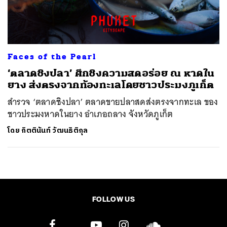
ค้นหา
SHARE
TWEET
LINE
EMAIL
Faces of the Pearl
‘ตลาดชิงปลา’ ศึกชิงความสดอร่อย ณ หาดใน
ยาง ส่งตรงจากท้องทะเลโดยชาวประมงภูเก็ต
สำรวจ ‘ตลาดชิงปลา’ ตลาดขายปลาสดส่งตรงจากทะเล ของ
ชาวประมงหาดในยาง อำเภอถลาง จังหวัดภูเก็ต
โดย
กิตตินันท์ วัฒนธิติกุล
FOLLOW US