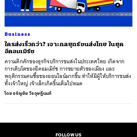
ค้นหา
SHARE
TWEET
LINE
EMAIL
Business
ใครส่งเร็วกว่า? เจาะกลยุทธ์ขนส่งไทย ในยุค
อีคอมเมิร์ซ
ความคึกคักของธุรกิจบริการขนส่งในประเทศไทย เกิดจาก
การเติบโตของอีคอมเมิร์ซ การขยายตัวของเมือง และ
พฤติกรรมคนซื้อของออนไลน์มากขึ้น ทำให้มีผู้ให้บริการขนส่ง
ทั้งเจ้าใหญ่ เจ้าเล็กเกิดขึ้นเต็มไปหมด
โดย
อริญชัย วีรดุษฎีนนท์
FOLLOW US