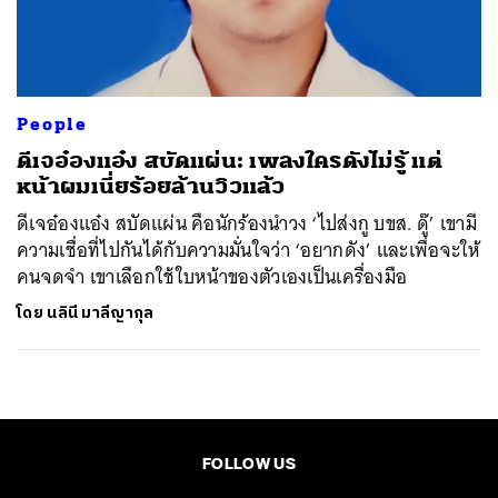
ค้นหา
SHARE
TWEET
LINE
EMAIL
People
ดีเจอ๋องแอ๋ง สบัดแผ่น: เพลงใครดังไม่รู้ แต่
หน้าผมเนี่ยร้อยล้านวิวแล้ว
ดีเจอ๋องแอ๋ง สบัดแผ่น คือนักร้องนำวง ‘ไปส่งกู บขส. ดู๊’ เขามี
ความเชื่อที่ไปกันได้กับความมั่นใจว่า ‘อยากดัง’ และเพื่อจะให้
คนจดจำ เขาเลือกใช้ใบหน้าของตัวเองเป็นเครื่องมือ
โดย
นลินี มาลีญากุล
FOLLOW US