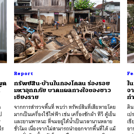
Report
Fe
พูด
ทรัพย์สิน-บ้านในกองโคลน ร่องรอย
ใน
ด
มหาอุทกภัย บาดแผลทางใจของชาว
จา
เชียงราย
ท
นหา
ด
จากการสำรวจพื้นที่ พบว่า ทรัพย์สินที่เสียหายโดย
ดิน
SHARE
TWEET
LINE
EMAIL
ป
มากเป็นเครื่องใช้ไฟฟ้า เช่น เครื่องซักผ้า ทีวี ตู้เย็น
เปร
ร
และยานพาหนะ ที่จมอยู่ใต้น้ำเป็นเวลานานหลาย
เช
ไร
ชั่วโมง เนื่องจากไม่สามารถนำออกจากพื้นที่ได้ แม้
อา