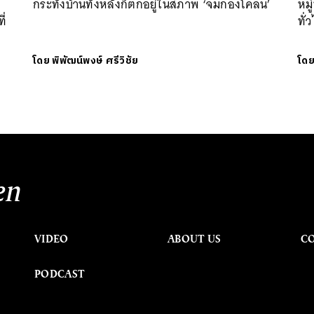
กระทั่งบ้านทั้งหลังก็ตกอยู่ในสภาพ ‘จมกองโคลน’
หมู
ี่
ทั่
โดย
พิพัฒน์พงษ์ ศรีวิชัย
โด
en
VIDEO
ABOUT US
C
PODCAST