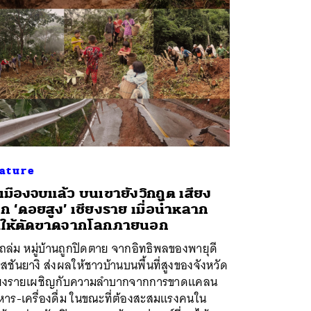
ature
เมืองจบแล้ว บนเขายังวิกฤต เสียง
ก ‘ดอยสูง’ เชียงราย เมื่อน้ำหลาก
ำให้ตัดขาดจากโลกภายนอก
ถล่ม หมู่บ้านถูกปิดตาย จากอิทธิพลของพายุดี
สชันยางิ ส่งผลให้ชาวบ้านบนพื้นที่สูงของจังหวัด
ียงรายเผชิญกับความลำบากจากการขาดแคลน
หาร-เครื่องดื่ม ในขณะที่ต้องสะสมแรงคนใน