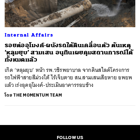
ค้นหา
SHARE
TWEET
LINE
EMAIL
Internal Affairs
รอยต่ออุโมงค์-ผนังรถใต้ดินเคลื่อนตัว ต้นเหตุ
‘หลุมยุบ’ สามเสน อนุทินเผยคุมสถานการณ์ได้
ทั้งหมดแล้ว
เกิด ‘หลุมยุบ’ หน้า รพ.วชิรพยาบาล จากดินสไลด์โครงการ
รถไฟฟ้าสายสีม่วงใต้ ไร้เจ็บตาย สน.สามเสนเสียหาย อพยพ
แล้ว เร่งอุดอุโมงค์-ประเมินอาคารรอบข้าง
โดย
THE MOMENTUM TEAM
FOLLOW US