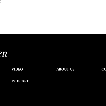
ะ
en
VIDEO
ABOUT US
C
PODCAST