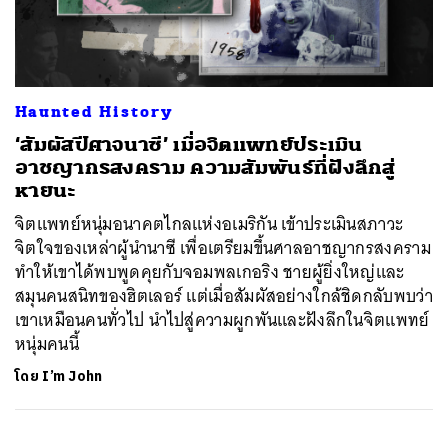
ค้นหา
Haunted History
SHARE
TWEET
LINE
EMAIL
‘สัมผัสปีศาจนาซี’ เมื่อจิตแพทย์ประเมิน
อาชญากรสงคราม ความสัมพันธ์ที่ฝังลึกสู่
หายนะ
จิตแพทย์หนุ่มอนาคตไกลแห่งอเมริกัน เข้าประเมินสภาวะ
จิตใจของเหล่าผู้นำนาซี เพื่อเตรียมขึ้นศาลอาชญากรสงคราม
ทำให้เขาได้พบพูดคุยกับจอมพลเกอริง ชายผู้ยิ่งใหญ่และ
สมุนคนสนิทของฮิตเลอร์ แต่เมื่อสัมผัสอย่างใกล้ชิดกลับพบว่า
เขาเหมือนคนทั่วไป นำไปสู่ความผูกพันและฝังลึกในจิตแพทย์
หนุ่มคนนี้
โดย
I’m John