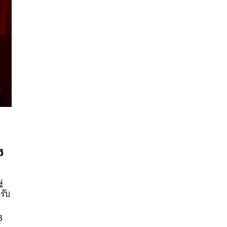
ิ
นหา
SHARE
TWEET
LINE
EMAIL
ู
รับ
3