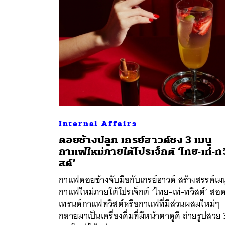
Internal Affairs
ดอยช้างปลูก เกรย์ฮาวด์ชง 3 เมนู
กาแฟใหม่ภายใต้โปรเจ็กต์ ‘ไทย-เท่-ทว
สต์’
ค้
กาแฟดอยช้างจับมือกับเกรย์ฮาวด์ สร้างสรรค์เมน
กาแฟใหม่ภายใต้โปรเจ็กต์ ‘ไทย-เท่-ทวิสต์’ สอด
เทรนด์กาแฟทวิสต์หรือกาแฟที่มีส่วนผสมใหม่ๆ
กลายมาเป็นเครื่องดื่มที่มีหน้าตาดูดี ถ่ายรูปสวย 