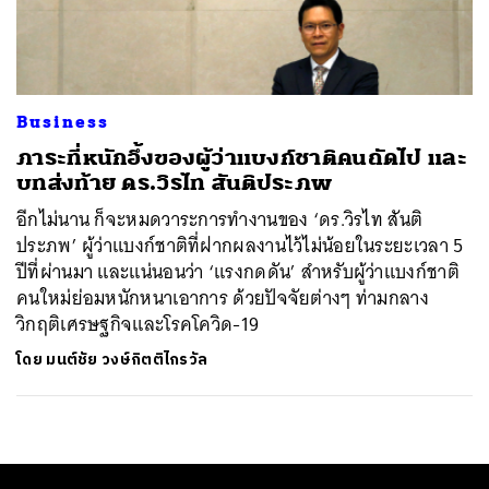
ค้นหา
SHARE
TWEET
LINE
EMAIL
Business
ภาระที่หนักอึ้งของผู้ว่าแบงก์ชาติคนถัดไป และ
บทส่งท้าย ดร.วิรไท สันติประภพ
อีกไม่นาน ก็จะหมดวาระการทำงานของ ‘ดร.วิรไท สันติ
ประภพ’ ผู้ว่าแบงก์ชาติที่ฝากผลงานไว้ไม่น้อยในระยะเวลา 5
ปีที่ผ่านมา และแน่นอนว่า ‘แรงกดดัน’ สำหรับผู้ว่าแบงก์ชาติ
คนใหม่ย่อมหนักหนาเอาการ ด้วยปัจจัยต่างๆ ท่ามกลาง
วิกฤติเศรษฐกิจและโรคโควิด-19
โดย
มนต์ชัย วงษ์กิตติไกรวัล