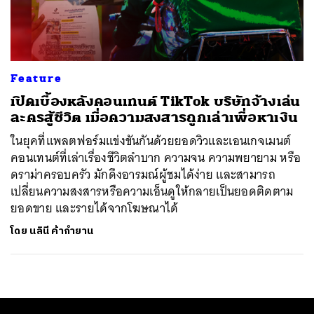
ค้นหา
SHARE
TWEET
LINE
EMAIL
Feature
เปิดเบื้องหลังคอนเทนต์ TikTok บริษัทจ้างเล่น
ละครสู้ชีวิต เมื่อความสงสารถูกเล่าเพื่อหาเงิน
ในยุคที่แพลตฟอร์มแข่งขันกันด้วยยอดวิวและเอนเกจเมนต์
คอนเทนต์ที่เล่าเรื่องชีวิตลำบาก ความจน ความพยายาม หรือ
ดราม่าครอบครัว มักดึงอารมณ์ผู้ชมได้ง่าย และสามารถ
เปลี่ยนความสงสารหรือความเอ็นดูให้กลายเป็นยอดติดตาม
ยอดขาย และรายได้จากโฆษณาได้
โดย
นลินี ค้ากำยาน