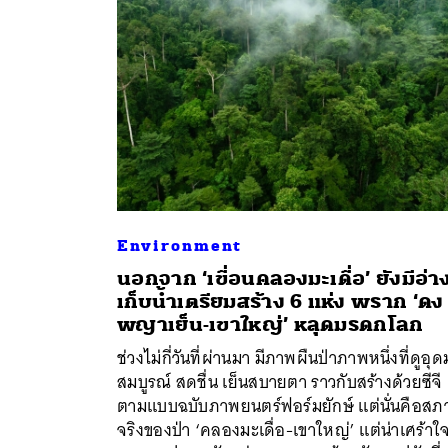
Environment
นอกจาก ‘เขื่อนคลองมะเดื่อ’ ยังมีอ่า
เก็บน้ำเตรียมสร้าง 6 แห่ง พราก ‘ดง
พญาเย็น-เขาใหญ่’ หลุดมรดกโลก
ค้
ช่วงไม่กี่วันที่ผ่านมา มีภาพผืนป่าภาพหนึ่งที่ดูอุด
สมบูรณ์ สดชื่น เย็นสบายตา ราวกับสร้างด้วยซีจี
ตามแบบฉบับภาพยนตร์ฟอร์มยักษ์ แต่นั่นคือส
จริงของป่า ‘คลองมะเดื่อ-เขาใหญ่’ แต่น่าเศร้าใ