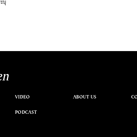
ะบุ
en
VIDEO
ABOUT US
C
PODCAST