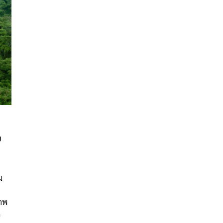
ง
นหา
ม
SHARE
TWEET
LINE
EMAIL
ภาพ
จ