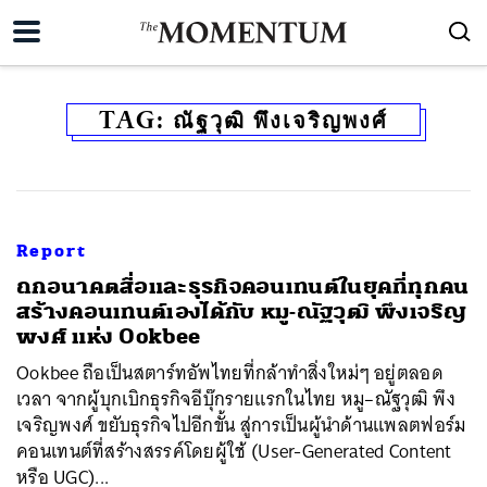
TAG:
ณัฐวุฒิ พึงเจริญพงศ์
Report
ถกอนาคตสื่อและธุรกิจคอนเทนต์ในยุคที่ทุกคน
สร้างคอนเทนต์เองได้กับ หมู-ณัฐวุฒิ พึงเจริญ
พงศ์ แห่ง Ookbee
Ookbee ถือเป็นสตาร์ทอัพไทยที่กล้าทำสิ่งใหม่ๆ อยู่ตลอด
เวลา จากผู้บุกเบิกธุรกิจอีบุ๊กรายแรกในไทย หมู–ณัฐวุฒิ พึง
เจริญพงศ์ ขยับธุรกิจไปอีกขั้น สู่การเป็นผู้นำด้านแพลตฟอร์ม
คอนเทนต์ที่สร้างสรรค์โดยผู้ใช้ (User-Generated Content
หรือ UGC)...