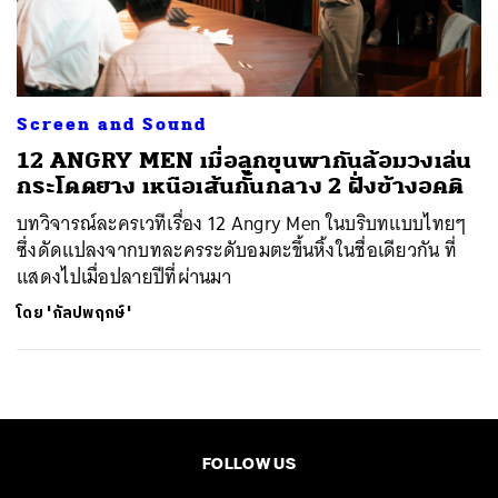
ค้นหา
SHARE
TWEET
LINE
EMAIL
Screen and Sound
12 ANGRY MEN เมื่อลูกขุนพากันล้อมวงเล่น
กระโดดยาง เหนือเส้นกั้นกลาง 2 ฝั่งข้างอคติ
บทวิจารณ์ละครเวทีเรื่อง 12 Angry Men ในบริบทแบบไทยๆ
ซึ่งดัดแปลงจากบทละครระดับอมตะขึ้นหิ้งในชื่อเดียวกัน ที่
แสดงไปเมื่อปลายปีที่ผ่านมา
โดย
'กัลปพฤกษ์'
FOLLOW US