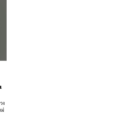
น
นหา
SHARE
TWEET
LINE
EMAIL
 วง
ม่