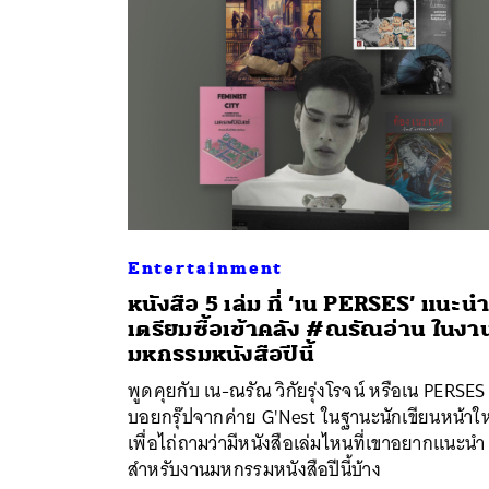
Entertainment
หนังสือ 5 เล่ม ที่ ‘เน PERSES’ แนะนำ
เตรียมซื้อเข้าคลัง #ณรัณอ่าน ในงา
ค้
มหกรรมหนังสือปีนี้
พูดคุยกับ เน-ณรัณ วิกัยรุ่งโรจน์ หรือเน PERSES
บอยกรุ๊ปจากค่าย G'Nest ในฐานะนักเขียนหน้าให
เพื่อไถ่ถามว่ามีหนังสือเล่มไหนที่เขาอยากแนะนำ
สำหรับงานมหกรรมหนังสือปีนี้บ้าง