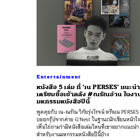
Entertainment
หนังสือ 5 เล่ม ที่ ‘เน PERSES’ แนะนำ
เตรียมซื้อเข้าคลัง #ณรัณอ่าน ในงา
ค้
มหกรรมหนังสือปีนี้
พูดคุยกับ เน-ณรัณ วิกัยรุ่งโรจน์ หรือเน PERSES
บอยกรุ๊ปจากค่าย G'Nest ในฐานะนักเขียนหน้าให
เพื่อไถ่ถามว่ามีหนังสือเล่มไหนที่เขาอยากแนะนำ
สำหรับงานมหกรรมหนังสือปีนี้บ้าง