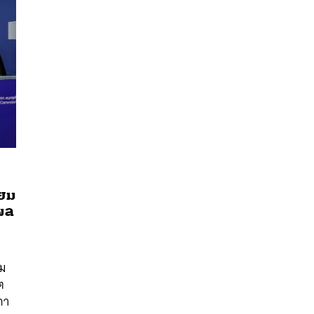
ียม
อผล
นหา
SHARE
TWEET
LINE
EMAIL
วม
ต
สภา