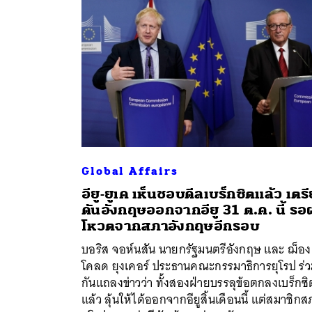
Global Affairs
อียู-ยูเค เห็นชอบดีลเบร็กซิตแล้ว เตร
ดันอังกฤษออกจากอียู 31 ต.ค. นี้ ร
ค้
โหวตจากสภาอังกฤษอีกรอบ
บอริส จอห์นสัน นายกรัฐมนตรีอังกฤษ และ ฌ็อง
โคลด ยุงเคอร์ ประธานคณะกรรมาธิการยุโรป ร่
กันแถลงข่าวว่า ทั้งสองฝ่ายบรรลุข้อตกลงเบร็กซิ
แล้ว ลุ้นให้ได้ออกจากอียูสิ้นเดือนนี้ แต่สมาชิก