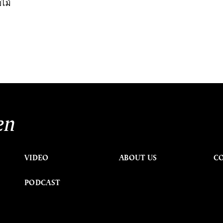
บไม้
en
VIDEO
ABOUT US
C
PODCAST