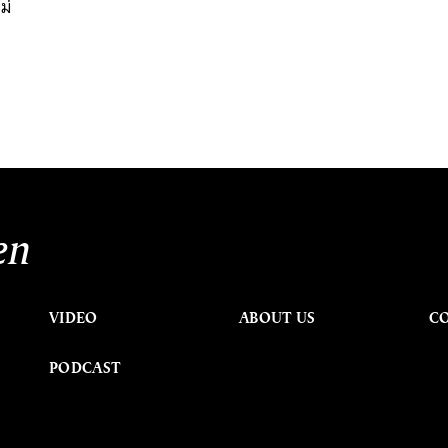
ม่
en
VIDEO
ABOUT US
C
PODCAST