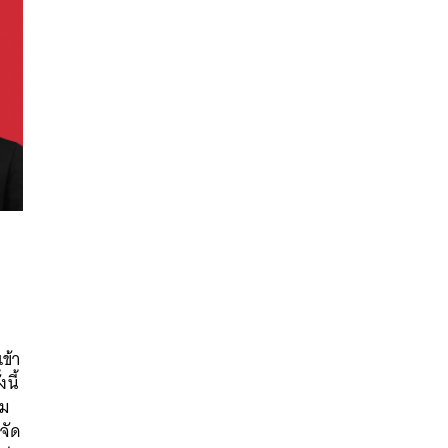
นหา
ข้า
SHARE
TWEET
LINE
EMAIL
นี้
้ม
ีจัด