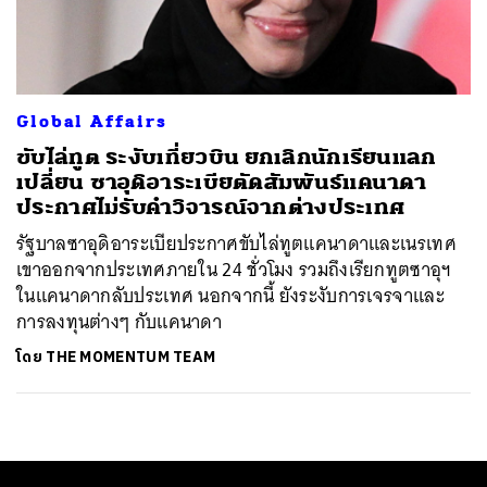
ค้นหา
SHARE
TWEET
LINE
EMAIL
Global Affairs
ขับไล่ทูต ระงับเที่ยวบิน ยกเลิกนักเรียนแลก
เปลี่ยน ซาอุดิอาระเบียตัดสัมพันธ์แคนาดา
ประกาศไม่รับคำวิจารณ์จากต่างประเทศ
รัฐบาลซาอุดิอาระเบียประกาศขับไล่ทูตแคนาดาและเนรเทศ
เขาออกจากประเทศภายใน 24 ชั่วโมง รวมถึงเรียกทูตซาอุฯ
ในแคนาดากลับประเทศ นอกจากนี้ ยังระงับการเจรจาและ
การลงทุนต่างๆ กับแคนาดา
โดย
THE MOMENTUM TEAM