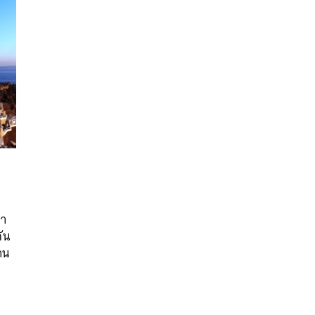
นหา
่า
SHARE
TWEET
LINE
EMAIL
กัน
าน