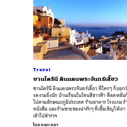
Travel
ซานโตรินี ดินแดนพระจันทร์เสี้ยว
ค้
ซานโตรินี ดินแดนพระจันทร์เสี้ยว ที่ใครๆ ก็บอกว
งดงามยิ่งนัก บ้านเรือนในโทนสีขาวฟ้า ที่ลดหลั่น
ไปตามลักษณะภูมิประเทศ ร้านอาหาร โรงแรม ร้
หนังสือ และร้านขายของน่ารักๆ ที่เชื้อเชิญให้เรา
เข้าไปสำรวจ
โดย
คณา คชา