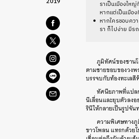
2019
ราเป็นเมืองใหญ่ท
หากแต่เป็นเมือง
หากใครชอบความเง
รา ก็ไปง่าย มีรถ
ภูมิทัศน์ของซานโต
ตามชายขอบของวงพระจั
บรรจบกับท้องทะเลสีฟ้า
ทัศนียภาพที่แปลก
นีเลื่อนและยุบตัวลงอ
รินีให้กลายเป็นรูปจันท
ความพิเศษทางภูมิ
ขาวโพลน แทรกด้วยโบ
เชื่อมต่อถึงกันด้วยเ