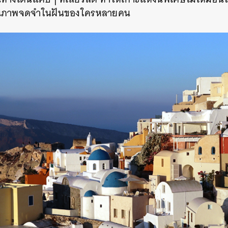
่เป็นภาพจดจำในฝันของใครหลายคน