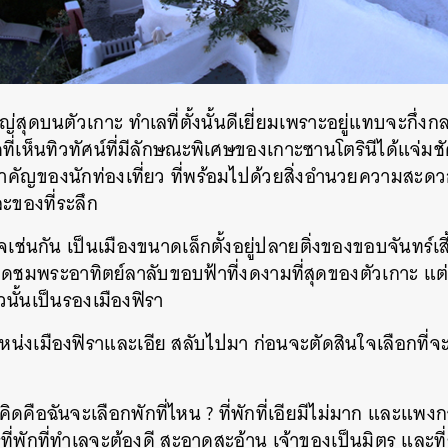
SHARE
TWEET
LINE
EMAIL
ใหญ่สุดบนตัวเกาะ ทำเลที่ตั้งนั้นดีเยี่ยมเพราะอยู่แทบจะกึ
ดที่เห็นทิวทัศน์ที่มีลักษณะพิเศษของเกาะซานโตรินีได้แจ่ม
สำคัญของนักท่องเที่ยว ที่พร้อมไปด้วยสิ่งอำนวยความสะดว
ะของที่ระลึก
จเช่นกัน เป็นเมืองขนาดเล็กตั้งอยู่ปลายติ่งของขอบจันทร์เส
็นจุดชมพระอาทิตย์ลาลับขอบฟ้าที่งดงามที่สุดของตัวเกาะ แ
วนั้นเป็นรองเมืองฟิรา
หน่งเมืองฟิราและเอีย สลับไปมา ก่อนจะตัดสินใจเลือกที่จะพ
บคิดคือฉันจะเลือกพักที่ไหน ? ที่พักที่เอียมีไม่มาก และแพงกว
ารที่พักที่ทำเลจะต้องดี สะอาดสะอ้าน เจ้าของเป็นมิตร และ