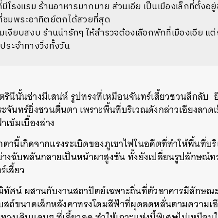
ี่มีโรงแรม ร้านอาหารมากมาย ส่วนเอีย เป็นเมืองเล็กที่ตั้งอยู
ที่ชมพระอาทิตย์ตกได้สวยที่สุด
ียบสงบ ร้านน่ารักๆ ให้สำรวจต้องเลือกพักที่เมืองเอีย แต่
ประจำทางวิ่งทั้งวัน
รินีนั้นช่างมีเสน่ห์ รูปทรงที่เหมือนจันทร์เสี้ยวชวนลึกลับ 
นทร์ยิ่งชวนตื่นตา เพราะพื้นที่บริเวณดังกล่าวเอียงลาดเ
เข้มเบื้องล่าง
ตานี้เกิดจากแรงระเบิดของภูเขาไฟในอดีตที่ทำให้พื้นที่
ย่างฉับพลันกลายเป็นหน้าผาสูงชัน ทั้งยังเปลี่ยนรูปลัก
ร์เสี้ยว
ทัศน์ ผสานกับงานสถาปัตย์เฉพาะถิ่นที่ตัวอาคารมีลักษณะเป
สถ์ขนาดเล็กหลังคาทรงโดมสีฟ้าที่ผุดลดหลั่นตามความเ
ส้นทางเดินแคบๆ ที่เลี้ยวลด ทำให้เกาะแห่งนี้พิเศษไม่เหมื