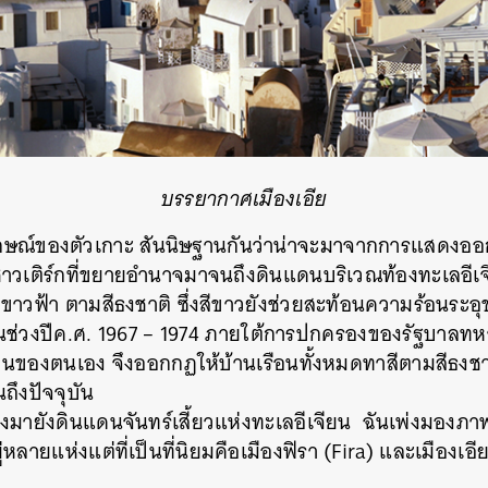
บรรยากาศเมืองเอีย
ักษณ์ของตัวเกาะ สันนิษฐานกันว่าน่าจะมาจากการแสดงออก
วเติร์กที่ขยายอำนาจมาจนถึงดินแดนบริเวณท้องทะเลอีเจี
ีขาวฟ้า ตามสีธงชาติ ซึ่งสีขาวยังช่วยสะท้อนความร้อนระอ
นช่วงปีค.ศ. 1967 – 1974 ภายใต้การปกครองของรัฐบาลทหาร
็นของตนเอง จึงออกกฏให้บ้านเรือนทั้งหมดทาสีตามสีธงชา
ถึงปัจจุบัน
งมายังดินแดนจันทร์เสี้ยวแห่งทะเลอีเจียน ฉันเพ่งมองภาพเก
หลายแห่งแต่ที่เป็นที่นิยมคือเมืองฟิรา (Fira) และเมืองเอ