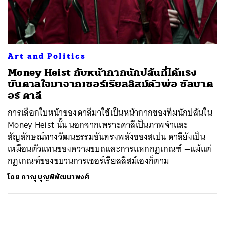
ค้นหา
SHARE
TWEET
LINE
EMAIL
Art and Politics
Money Heist กับหน้ากากนักปล้นที่ได้แรง
บันดาลใจมาจากเซอร์เรียลลิสม์ตัวพ่อ ซัลบาด
อร์ ดาลี
การเลือกใบหน้าของดาลีมาใช้เป็นหน้ากากของทีมนักปล้นใน
Money Heist นั้น นอกจากเพราะดาลีเป็นภาพจำและ
สัญลักษณ์ทางวัฒนธรรมอันทรงพลังของสเปน ดาลียังเป็น
เหมือนตัวแทนของความขบถและการแหกกฎเกณฑ์ —แม้แต่
กฎเกณฑ์ของขบวนการเซอร์เรียลลิสม์เองก็ตาม
โดย
ภาณุ บุญพิพัฒนาพงศ์