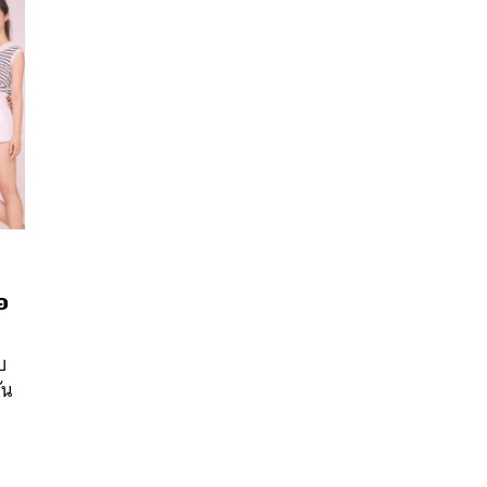
อ
นหา
บ
SHARE
TWEET
LINE
EMAIL
ัน
ด