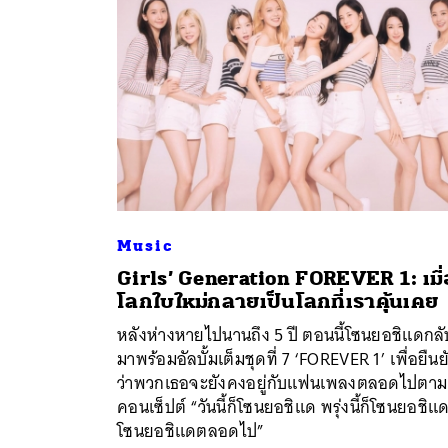
Music
Girls’ Generation FOREVER 1: เมื่
โลกใบใหม่กลายเป็นโลกที่เราคุ้นเคย
ค้
หลังห่างหายไปนานถึง 5 ปี ตอนนี้โซนยอชิแดกลั
มาพร้อมอัลบั้มเต็มชุดที่ 7 ‘FOREVER 1’ เพื่อยืนย
ว่าพวกเธอจะยังคงอยู่กับแฟนเพลงตลอดไปตาม
คอนเซ็ปต์ “วันนี้ก็โซนยอชิแด พรุ่งนี้ก็โซนยอชิแ
โซนยอชิแดตลอดไป”